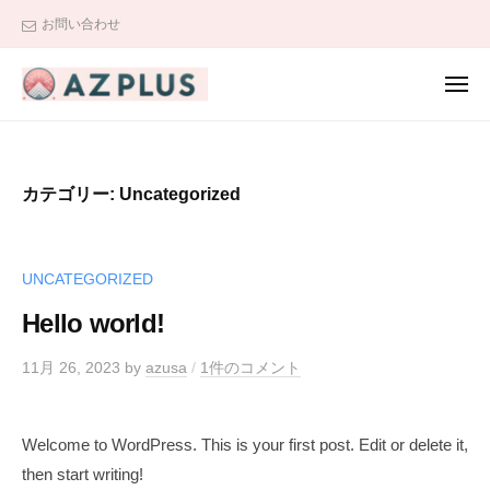
a
ュ
コ
ー
お問い合わせ
z
ン
p
テ
l
メ
ン
ニ
u
a
ュ
s
ツ
ー
z
l
へ
p
l
ス
カテゴリー:
Uncategorized
l
c
キ
.
u
ッ
c
s
プ
UNCATEGORIZED
o
l
m
Hello world!
l
c
11月 26, 2023
by
azusa
/
1件のコメント
.
c
Welcome to WordPress. This is your first post. Edit or delete it,
o
then start writing!
m